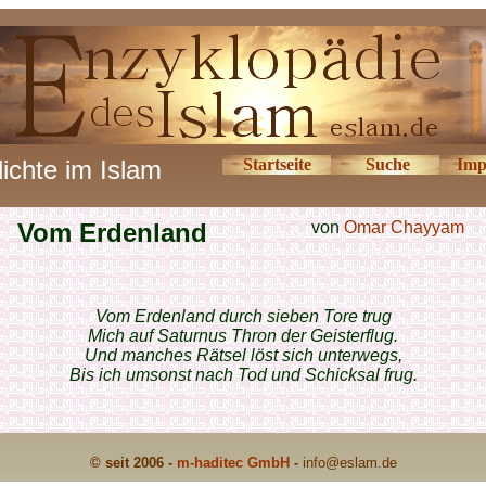
ichte im Islam
Startseite
Suche
Imp
Vom Erdenland
von
Omar Chayyam
Vom Erdenland durch sieben Tore trug
Mich auf Saturnus Thron der Geisterflug.
Und manches Rätsel löst sich unterwegs,
Bis ich umsonst nach Tod und Schicksal frug.
© seit 2006 -
m-haditec GmbH
-
info
@eslam.de