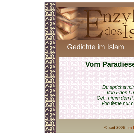
Gedichte im Islam
Vom Paradies
Du sprichst mi
Von Eden Lus
Geh, nimm den Pf
Von ferne nur h
© seit 2006 -
m-