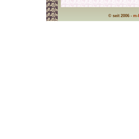
© seit 2006 -
m-