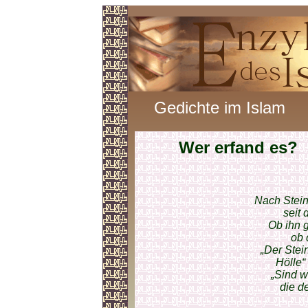
Gedichte im Islam
Wer erfand es?
Nach Stein
seit 
Ob ihn 
ob 
„Der Stei
Hölle“
„Sind w
die d