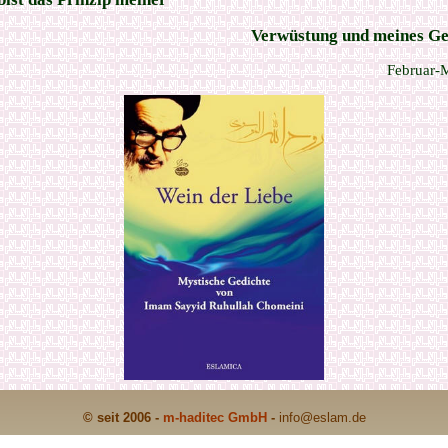
Verwüstung und meines Ge
Februar-
© seit 2006 -
m-haditec GmbH
-
info
@eslam.de