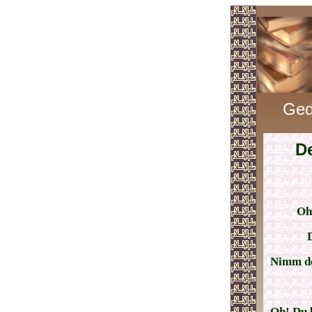
Ged
D
Oh
Nimm de
Oh! Du 