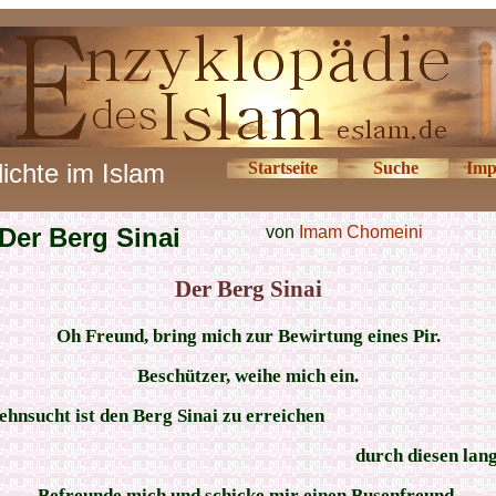
ichte im Islam
Startseite
Suche
Imp
Der Berg Sinai
von
Imam Chomeini
Der Berg Sinai
Oh Freund, bring mich zur Bewirtung eines Pir.
Beschützer, weihe mich ein.
ehnsucht ist den Berg Sinai zu erreichen
durch diesen lan
Befreunde mich und schicke mir einen Busenfreund.