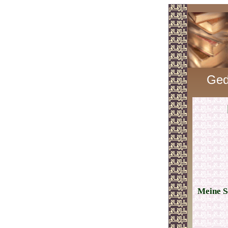
Ged
Meine S