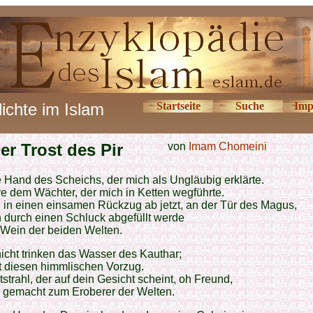
ichte im Islam
Startseite
Suche
Imp
er Trost des Pir
von
Imam Chomeini
 Hand des Scheichs, der mich als Ungläubig erklärte.
re dem Wächter, der mich in Ketten wegführte.
 in einen einsamen Rückzug ab jetzt, an der Tür des Magus,
 durch einen Schluck abgefüllt werde
 Wein der beiden Welten.
 nicht trinken das Wasser des Kauthar;
ht diesen himmlischen Vorzug.
tstrahl, der auf dein Gesicht scheint, oh Freund,
h gemacht zum Eroberer der Welten.