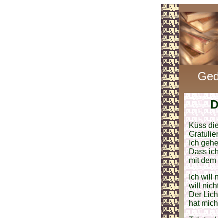
Ged
D
Küss die
Gratulie
Ich gehe
Dass ich
mit dem
Ich will
will nic
Der Lich
hat mic