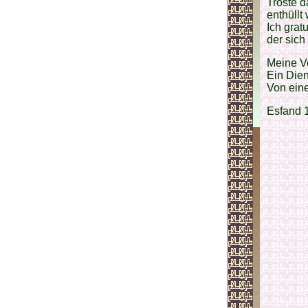
Tröste 
enthüllt
Ich grat
der sich 
Meine Ve
Ein Dien
Von eine
Esfand 