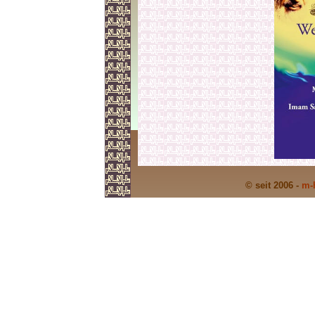
© seit 2006 -
m-