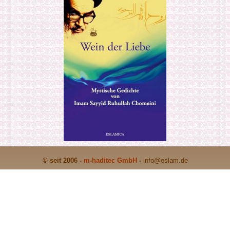
© seit 2006 -
m-haditec GmbH
-
info
@eslam.de