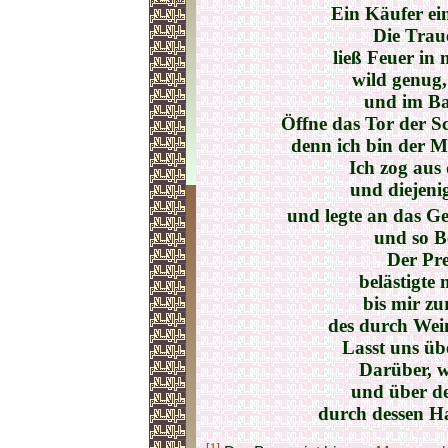
Ein Käufer ei
Die Trau
ließ Feuer in
wild genug,
und im Ba
Öffne das Tor der S
denn ich bin der M
Ich zog aus
und diejen
und legte an das 
und so B
Der Pre
belästigte
bis mir zu
des durch Wei
Lasst uns üb
Darüber, w
und über d
durch dessen Ha
[1]