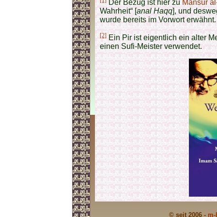
Der Bezug ist hier zu
Mansur al
Wahrheit“ [
anal Haqq
], und deswe
wurde bereits im Vorwort erwähnt.
[2]
Ein Pir ist eigentlich ein alter 
einen Sufi-Meister verwendet.
© seit 2006 -
m-