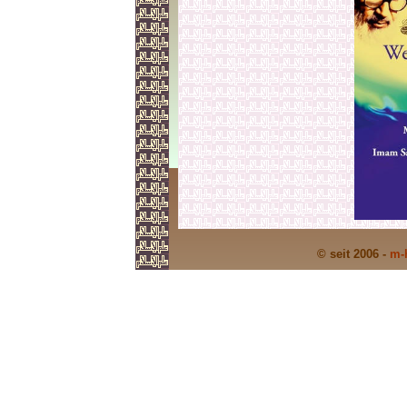
© seit 2006 -
m-