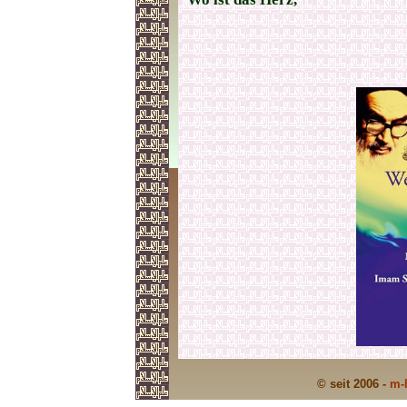
© seit 2006 -
m-