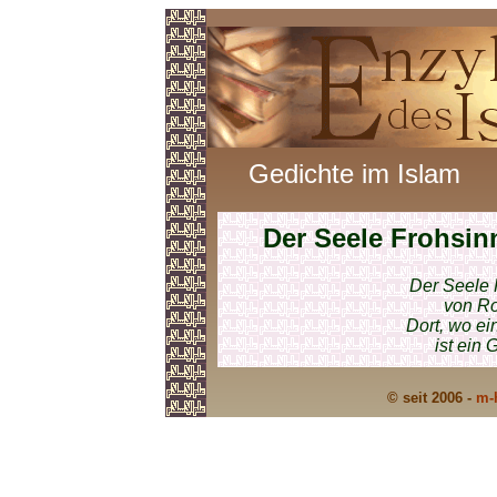
Gedichte im Islam
Der Seele Frohsin
Der Seele 
von Ro
Dort, wo ei
ist ein 
© seit 2006 -
m-