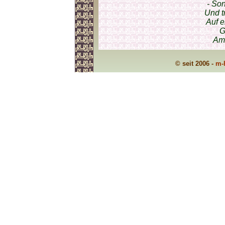
- Son
Und t
Auf 
G
Ame
© seit 2006 -
m-