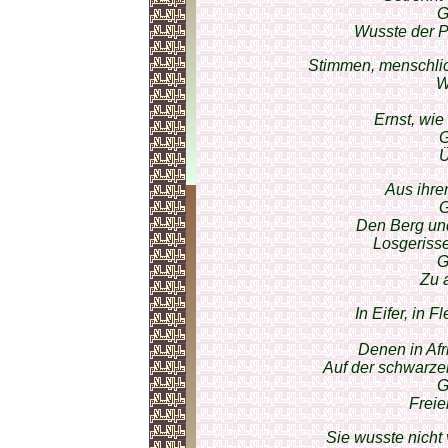
G
Wusste der P
Stimmen, menschlic
W
Ernst, wi
G
Ü
Aus ihre
G
Den Berg und
Losgeriss
G
Zu 
In Eifer, in F
Denen in Afr
Auf der schwarze
G
Freie
Sie wusste nicht