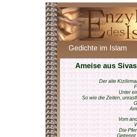
Gedichte im Islam
Ameise aus Sivas
Der alte Kizilirm
F
Unter e
So wie die Zeiten, unra
G
Ame
Vom and
W
Die Pfer
Getrennt