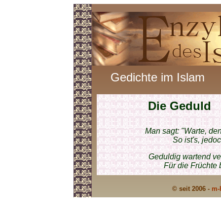
Gedichte im Islam
Die Geduld
Man sagt: "Warte, den
So ist's, jedo
Geduldig wartend ve
Für die Früchte 
© seit 2006 -
m-