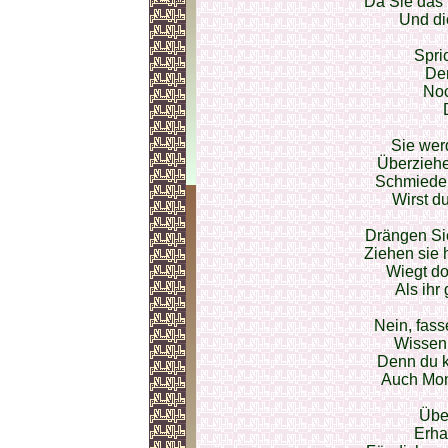
Da Sie das
Und di
Spri
Dem
Noc
Sie wer
Überziehe
Schmieden
Wirst d
Drängen Sie
Ziehen sie 
Wiegt do
Als ihr
Nein, fass
Wissen 
Denn du k
Auch Mon
Übe
Erha