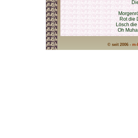
Die
Morgenrö
Rot die 
Lösch die 
Oh Muha
© seit 2006 -
m-