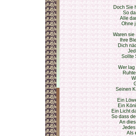
Doch Sie 
So das
Alle d
Ohne j
Waren sie 
Ihre B
Dich näc
Jed
Sollte
Wer lag 
Ruhte
Wa
Seinen K
Ein Löwe
Ein Kön
Ein Licht da
So dass de
An dies
Jedes
Als 