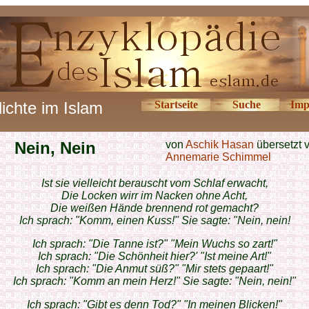
ichte im Islam
Startseite
Suche
Imp
Nein, Nein
von
Aschik Hasan
übersetzt 
Annemarie Schimmel
Ist sie vielleicht berauscht vom Schlaf erwacht,
Die Locken wirr im Nacken ohne Acht,
Die weißen Hände brennend rot gemacht?
Ich sprach: "Komm, einen Kuss!" Sie sagte: "Nein, nein!
Ich sprach: "Die Tanne ist?" "Mein Wuchs so zart!"
Ich sprach: "Die Schönheit hier?' "Ist meine Art!"
Ich sprach: "Die Anmut süß?" "Mir stets gepaart!"
Ich sprach: "Komm an mein Herz!" Sie sagte: "Nein, nein!"
Ich sprach: "Gibt es denn Tod?" "In meinen Blicken!"