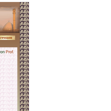
ressum
von
Prof.