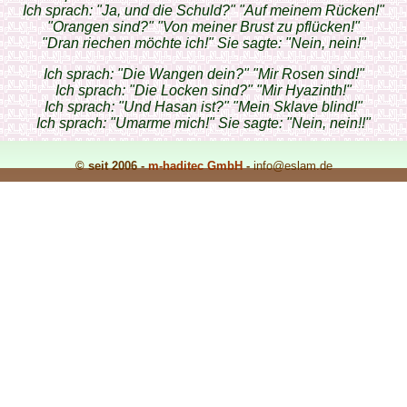
Ich sprach: "Ja, und die Schuld?" "Auf meinem Rücken!"
"Orangen sind?" "Von meiner Brust zu pflücken!"
"Dran riechen möchte ich!" Sie sagte: "Nein, nein!"
Ich sprach: "Die Wangen dein?" "Mir Rosen sind!"
Ich sprach: "Die Locken sind?" "Mir Hyazinth!"
Ich sprach: "Und Hasan ist?" "Mein Sklave blind!"
Ich sprach: "Umarme mich!" Sie sagte: "Nein, nein!!"
© seit 2006 -
m-haditec GmbH
-
info
@eslam.de