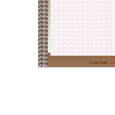
© seit 2006 -
m-