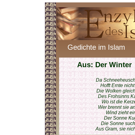
Gedichte im Islam
Aus: Der Winter
Da Schneeheuschre
Hofft Ernte nich
Die Wolken gleic
Des Frohsinns K
Wo ist die Kerz
Wer brennt sie an
Wind zieht ei
Der Sonne Kug
Die Sonne such
Aus Gram, sie nic