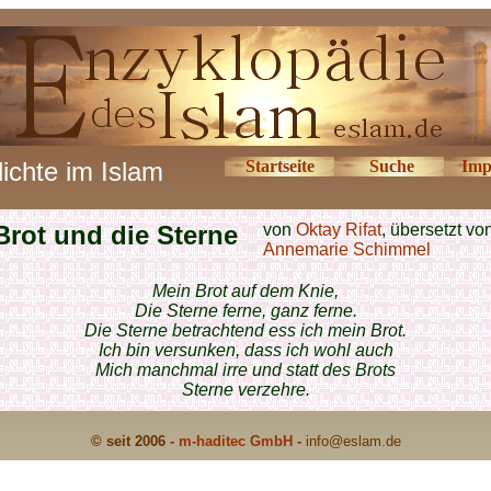
ichte im Islam
Startseite
Suche
Imp
Brot und die Sterne
von
Oktay Rifat
, übersetzt vo
Annemarie Schimmel
Mein Brot auf dem Knie,
Die Sterne ferne, ganz ferne.
Die Sterne betrachtend ess ich mein Brot.
Ich bin versunken, dass ich wohl auch
Mich manchmal irre und statt des Brots
Sterne verzehre.
© seit 2006 -
m-haditec GmbH
-
info
@eslam.de