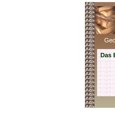
Ged
Das 