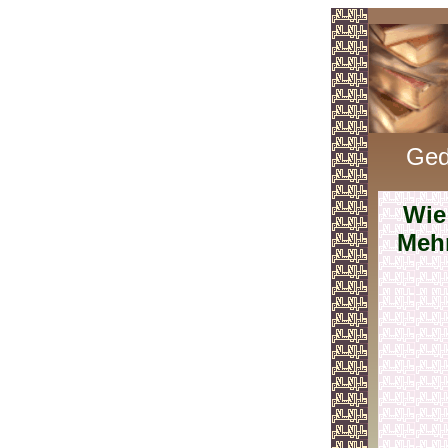
Ged
Wie
Meh