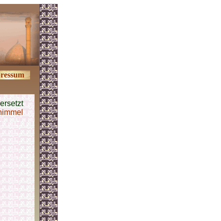
ressum
ersetzt
himmel