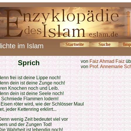
ichte im Islam
Startseite
Suche
Imp
Sprich
von
Faiz Ahmad Faiz
üb
von
Prof. Annemarie Sc
denn frei ist deine Lippe noch!
denn dein ist deine Zunge noch!
ören Knochen noch und Leib.
denn dein ist deine Seele noch!
r Schmiede Flammen lodern!
Eisen röter wird, wie der Schlösser Maul
et, jeder Kettenring erklirrt...
Denn wenig Zeit bedeutet viel vor
pers und der Zungen Tod!
Die Wahrheit ist lebendig noch!