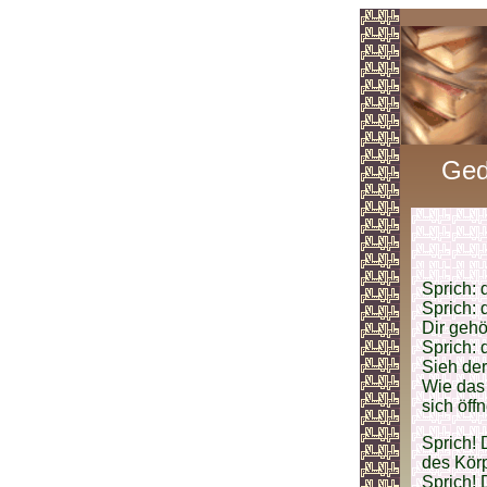
Ged
Sprich: 
Sprich: 
Dir geh
Sprich: 
Sieh de
Wie das 
sich öffn
Sprich! 
des Kör
Sprich! 