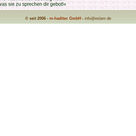
was sie zu sprechen dir gebot!«
© seit 2006 -
m-haditec GmbH
-
info
@eslam.de