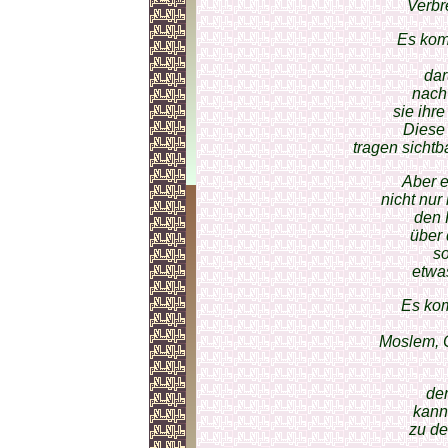
Verbr
Es kom
dar
nach
sie ihr
Diese
tragen sichtb
Aber e
nicht nur
den 
über 
s
etwa
Es kom
Moslem, C
der
kann
zu de