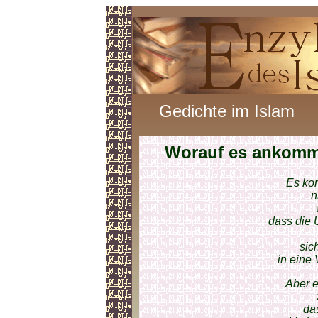
Gedichte im Islam
Worauf es ankomm
Es ko
n
dass die 
sic
in eine
Aber e
das