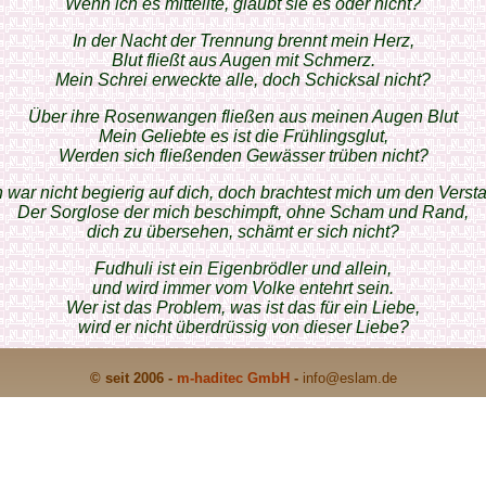
Wenn ich es mitteilte, glaubt sie es oder nicht?
In der Nacht der Trennung brennt mein Herz,
Blut fließt aus Augen mit Schmerz.
Mein Schrei erweckte alle, doch Schicksal nicht?
Über ihre Rosenwangen fließen aus meinen Augen Blut
Mein Geliebte es ist die Frühlingsglut,
Werden sich fließenden Gewässer trüben nicht?
h war nicht begierig auf dich, doch brachtest mich um den Verst
Der Sorglose der mich beschimpft, ohne Scham und Rand,
dich zu übersehen, schämt er sich nicht?
Fudhuli ist ein Eigenbrödler und allein,
und wird immer vom Volke entehrt sein.
Wer ist das Problem, was ist das für ein Liebe,
wird er nicht überdrüssig von dieser Liebe?
© seit 2006 -
m-haditec GmbH
-
info
@eslam.de