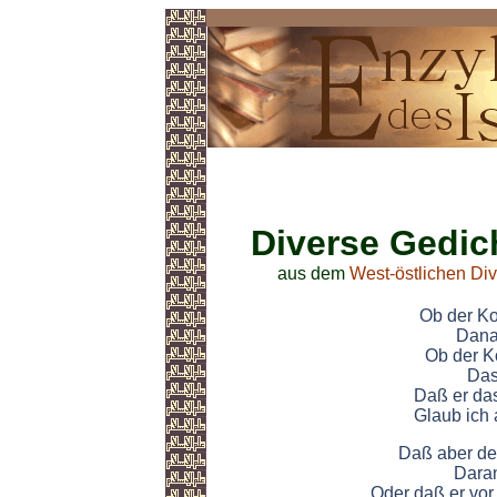
Islamische Gedichte
Diverse Gedic
aus dem
West-östlichen Di
Ob der Ko
Danac
Ob der K
Das
Daß er da
Glaub ich 
Daß aber de
Daran
Oder daß er vor