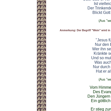
Ist vielle
Der Trinkend
Blickt Gott
(Aus "we
Anmerkung: Der Begriff "Wein" wird in
"Jesus f
Nur den E
Wer ihn se
Kränkte s
Und so mu
Was auch
Nur durch
Hat er a
(Aus "we
Vom Himmel 
Des Evang
Den Jüngern 
Ein göttlich
Er stieg zu