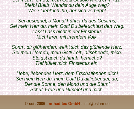
Bleib! Bleib’ Wendst du dein Auge weg?
Wie? Liebt’ ich ihn, der sich verbirgt?
Sei gesegnet, o Mond! Führer du des Gestirns,
Sei mein Herr du, mein Gott! Du beleuchtest den Weg.
Lass! Lass nicht in der Finsternis
Mich! Irren mit irrendem Volk.
Sonn’, dir glühenden, weiht sich das glühende Herz.
Sei mein Herr du, mein Gott! Leit’, allsehende, mich.
Steigst auch du hinab, herrliche?
Tief hüllet mich Finsternis ein.
Hebe, liebendes Herz, dem Erschaffenden dich!
Sei mein Herr du, mein Gott! Du allliebender, du,
Der die Sonne, den Mond und die Stern’
Schuf, Erde und Himmel und mich.
© seit 2006 -
m-haditec GmbH
-
info
@eslam.de