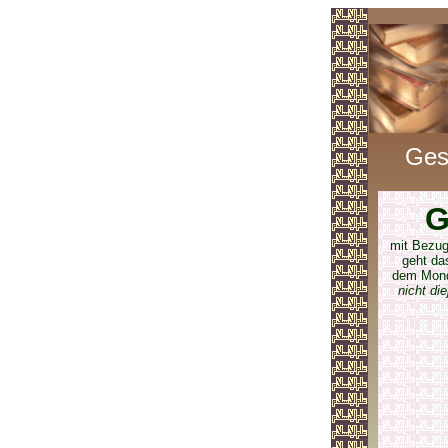
Ges
G
mit Bezu
geht d
dem Mond
nicht di