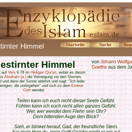
tirnter Himmel
Startseite
Suche
Imp
estirnter Himmel
von
Johann Wolfga
Goethe
aus dem Ja
g auf
Vers
6:78 im
Heiligen Qur'an
, wobei es darum
ass
Abraham (a.)
die Verneigung vor den Sternen,
 und dann der Sonne ablehnt und sagt:
"Ich liebe
ejenigen, die untergehen"
und sich zu dem
Einene
Gott
wendet.
Teilen kann ich euch nicht dieser Seele Gefühl.
Fühlen kann ich euch nicht allen ganzes Gefühl.
Wer, wer wendet dem Flehn sein Ohr?
Dem bittenden Auge den Blick?
Sieh, er blinket herauf, Gad, der freundliche Stern.
Sei mein Herr du, mein Gott! Gnädig winkt er mir zu!