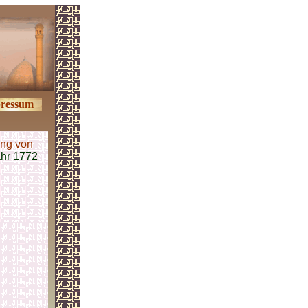
ressum
ng von
hr 1772