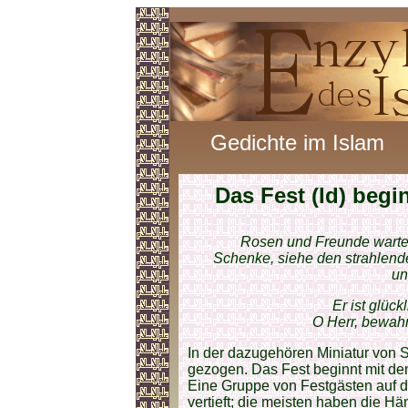
Gedichte im Islam
Das Fest (Id) begi
Rosen und Freunde warten b
Schenke, siehe den strahlend
un
Er ist glück
O Herr, bewahr
In der dazugehören Miniatur von
gezogen. Das Fest beginnt mit de
Eine Gruppe von Festgästen auf 
vertieft; die meisten haben die H