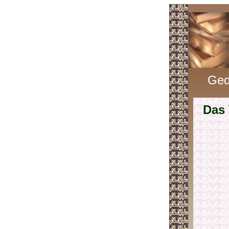
Ged
Das 