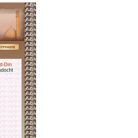
ressum
d-Din
ndocht