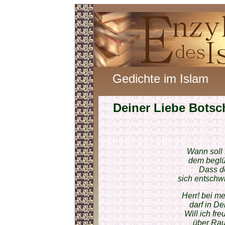
Gedichte im Islam
Deiner Liebe Botsc
Wann soll 
dem beglü
Dass d
sich entschw
Herr! bei me
darf in De
Will ich fr
über Rau