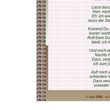
Lasst dur
Herr, mich
Eh' ich wi
muss der St
Kommst Du, 
komm' nicht
Ruft Dein Du
bleib' ich 
Und noch ei
Nachts h
Dass, verj
ich zum 
Auf! noch 
schlanken 
Dass verz
scheidet 
© seit 2006 -
m-