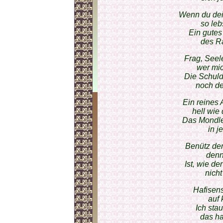
Wenn du dei
so leb
Ein gutes
des R
Frag, Seele
wer mi
Die Schuld 
noch de
Ein reines 
hell wie
Das Mondlei
in j
Benütz den
denn
Ist, wie d
nicht
Hafisens
auf 
Ich sta
das har