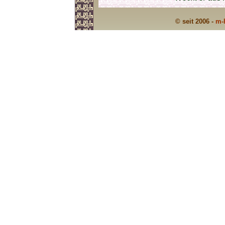
© seit 2006 -
m-