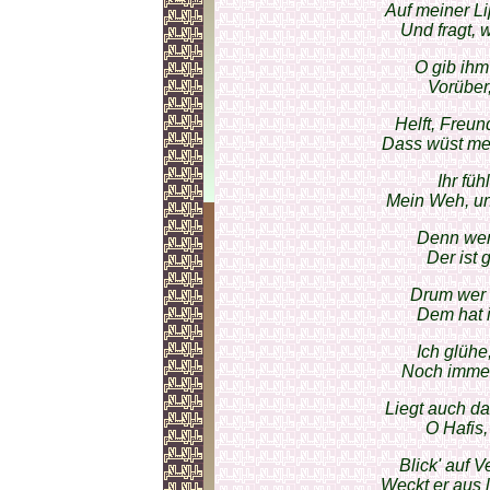
Auf meiner L
Und fragt, 
O gib ihm
Vorüber,
Helft, Freun
Dass wüst mei
Ihr füh
Mein Weh, un
Denn wen 
Der ist 
Drum wer v
Dem hat i
Ich glühe
Noch immer 
Liegt auch da
O Hafis,
Blick' auf 
Weckt er aus 