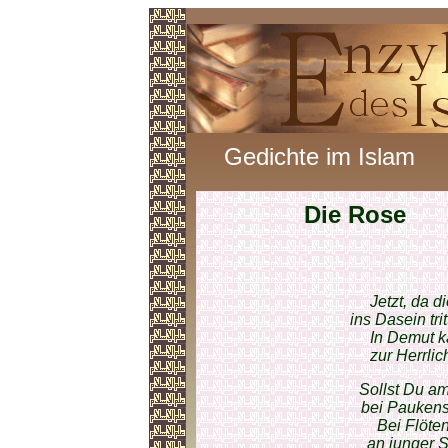
Gedichte im Islam
Die Rose
Jetzt, da 
ins Dasein tr
In Demut k
zur Herrli
Sollst Du a
bei Paukens
Bei Flöte
an junger 