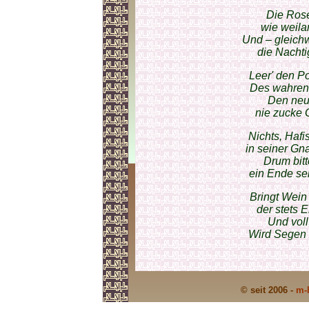
Die Rose
wie weila
Und – gleich
die Nachtig
Leer' den P
Des wahren 
Den neu
nie zucke 
Nichts, Haf
in seiner Gn
Drum bitt
ein Ende se
Bringt Wein 
der stets 
Und vol
Wird Segen 
© seit 2006 -
m-