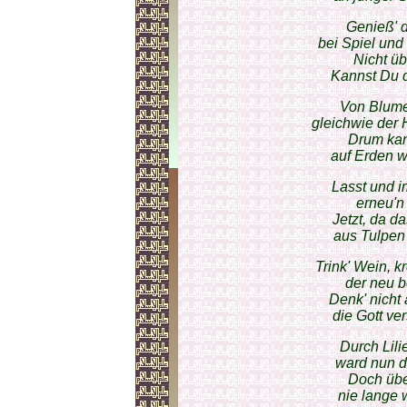
Genieß' 
bei Spiel und
Nicht üb
Kannst Du d
Von Blume
gleichwie der 
Drum kan
auf Erden 
Lasst und 
erneu'n 
Jetzt, da d
aus Tulpen 
Trink' Wein, 
der neu 
Denk' nicht
die Gott ve
Durch Lil
ward nun d
Doch über
nie lange 