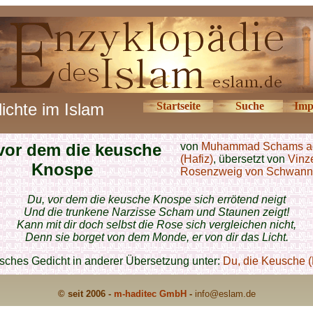
ichte im Islam
Startseite
Suche
Imp
vor dem die keusche
von
Muhammad Schams a
(Hafiz)
, übersetzt von
Vinz
Knospe
Rosenzweig von Schwan
Du, vor dem die keusche Knospe sich errötend neigt
Und die trunkene Narzisse Scham und Staunen zeigt!
Kann mit dir doch selbst die Rose sich vergleichen nicht,
Denn sie borget von dem Monde, er von dir das Licht.
isches Gedicht in anderer Übersetzung unter:
Du, die Keusche (
© seit 2006 -
m-haditec GmbH
-
info
@eslam.de