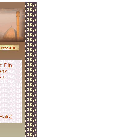
ressum
d-Din
enz
nau
Hafiz)