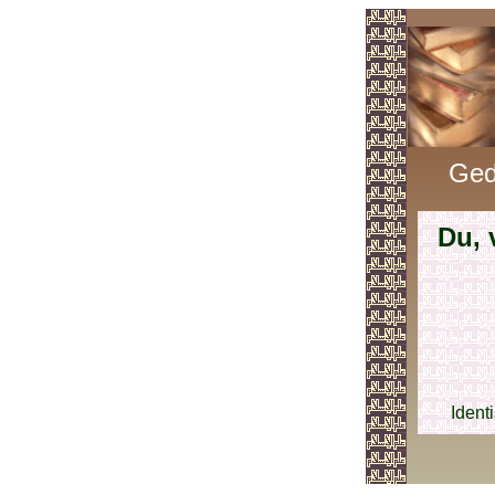
Ged
Du, 
Ident