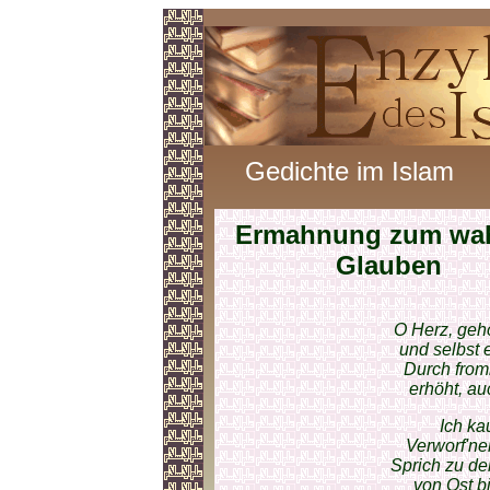
Gedichte im Islam
Ermahnung zum wa
Glauben
O Herz, geh
und selbst 
Durch from
erhöht, au
Ich ka
Verworf'ne
Sprich zu de
von Ost bi