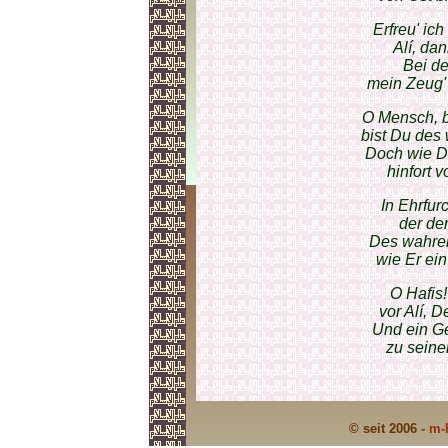
Erfreu' ic
Alí, dan
Bei de
mein Zeug'
O Mensch, bi
bist Du des
Doch wie Du
hinfort v
In Ehrfur
der de
Des wahren
wie Er ei
O Hafis! 
vor Alí, 
Und ein G
zu seine
© seit 2006 -
m-