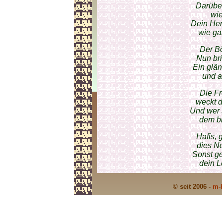
Darübe
wie
Dein Her
wie ga
Der Bö
Nun bri
Ein glä
und a
Die F
weckt 
Und wer s
dem bl
Hafis,
dies No
Sonst ge
dein L
© seit 2006 -
m-