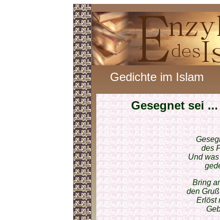
Gedichte im Islam
Gesegnet sei ...
Gesegn
des F
Und was 
gede
Bring a
den Gruß
Erlöst
Geb