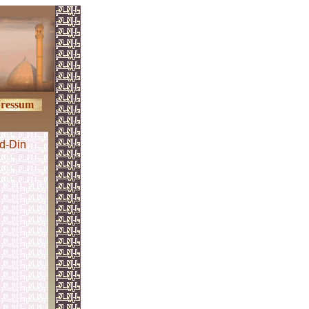
ressum
d-Din