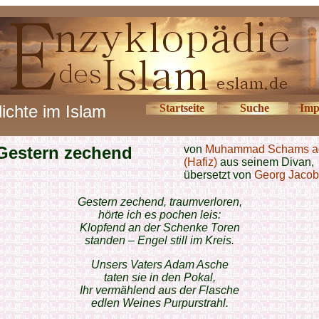
ichte im Islam
Startseite
Suche
Imp
Gestern zechend
von
Muhammad Schams a
(Hafiz)
aus seinem Divan,
übersetzt von
Georg Jacob
Gestern zechend, traumverloren,
hörte ich es pochen leis:
Klopfend an der Schenke Toren
standen – Engel still im Kreis.
Unsers Vaters Adam Asche
taten sie in den Pokal,
Ihr vermählend aus der Flasche
edlen Weines Purpurstrahl.