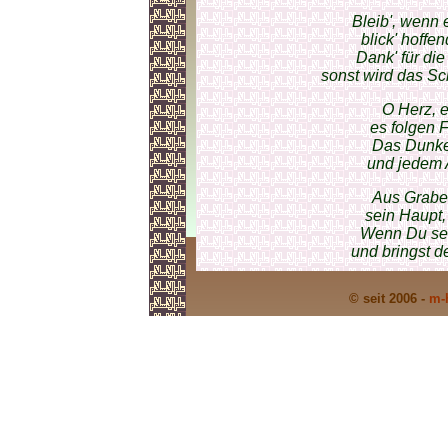
Bleib', wenn e
blick' hoffe
Dank' für die
sonst wird das Sc
O Herz, e
es folgen 
Das Dunkel
und jedem 
Aus Grabes
sein Haupt
Wenn Du sei
und bringst 
© seit 2006 -
m-