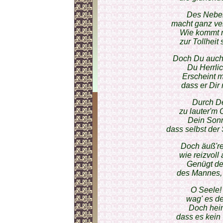
Des Nebe
macht ganz ver
Wie kommt nu
zur Tollheit
Doch Du auch 
Du Herrli
Erscheint m
dass er Dir 
Durch De
zu lauter'm
Dein Sonn
dass selbst der
Doch äuß're
wie reizvol
Genügt de
des Mannes, 
O Seele! 
wag' es d
Doch heim
dass es kein