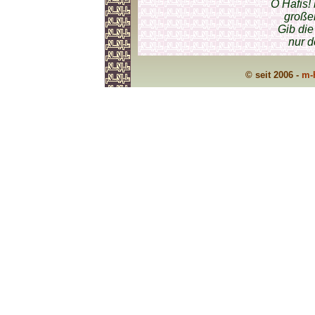
O Hafis!
große
Gib die
nur 
© seit 2006 -
m-