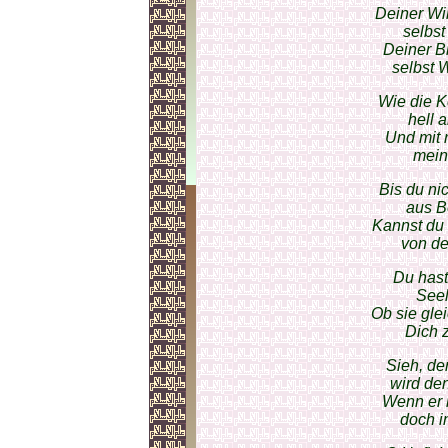
Deiner Wi
selbs
Deiner B
selbst
Wie die K
hell 
Und mit 
mein
Bis du ni
aus B
Kannst du 
von de
Du hast
Seel
Ob sie gle
Dich 
Sieh, de
wird de
Wenn er 
doch i