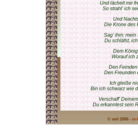
Und lächelt mir f
So strahl' ich s
Und Nachts 
Die Krone des K
Sag' ihm: mein 
Du schläfst, i
Dem König 
Worauf ich 
Den Feinden 
Den Freunden 
Ich gleiße ni
Bin ich schwarz wie d
Verschaff' Deinem
Du erkanntest sein Re
© seit 2006 -
m-