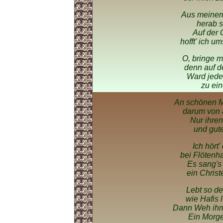
Aus meinem
herab s
Auf der
hofft' ich u
O, bringe m
denn auf d
Ward jede
zu ei
An schönen M
darum von 
Nur ihren
und gut
Ich hört'
bei Flötenh
Es sang's
ein Chris
Lebt so d
wie Hafis l
Dann Weh ihm
Ein Morge