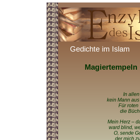
Gedichte im Islam
Magiertempeln
In alle
kein Mann aus
Für roten
die Büche
Mein Herz – d
ward blind, we
O, sende Go
der mich zu