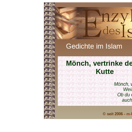
Gedichte im Islam
Mönch, vertrinke d
Kutte
Mönch, v
Weil
Ob du o
auch 
© seit 2006 -
m-