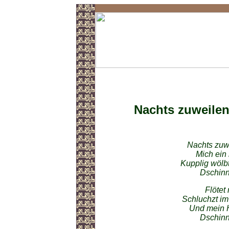
Gedichte im Islam
Nachts zuweile
Nachts zuwe
Mich ein
Kupplig wölb
Dschinn
Flötet
Schluchzt im
Und mein H
Dschinn