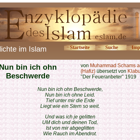
ichte im Islam
Startseite
Suche
Imp
Nun bin ich ohn
von
Muhammad Schams a
(Hafiz)
übersetzt von
Klab
Beschwerde
"Der Feueranbeter" 1919
Nun bin ich ohn Beschwerde,
Nun bin ich ohne Leid.
Tief unter mir die Erde
Liegt wie ein Stern so weit.
Und was ich je gelitten
UM dich und deinen Tod,
Ist von mir abgeglitten
Wie Rauch im Abendrot.