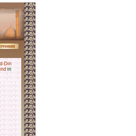
ressum
d-Din
und
in