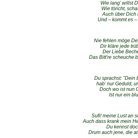
Wie lang' willst 
Wie töricht, scha
Auch über Dich
Und – kommt es – f
Nie fehlen möge D
Dir kläre jede t
Der Liebe Becher
Das Bitt're scheuche
Du sprachst: "Dein b
hab' nur Geduld, u
Doch wo ist nun 
Ist nur ein bl
Sufi! meine Lust an
Auch dass krank mein Her
Du kennst doch
Drum auch jene, die a