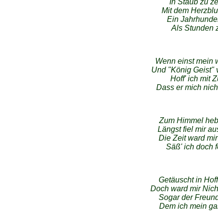
In Staub zu z
Mit dem Herzblu
Ein Jahrhunder
Als Stunden z
Wenn einst mein w
Und "König Geist" 
Hoff' ich mit 
Dass er mich nicht
Zum Himmel heb'
Längst fiel mir a
Die Zeit ward mi
Säß' ich doch f
Getäuscht in Hof
Doch ward mir Nich
Sogar der Freund
Dem ich mein ga