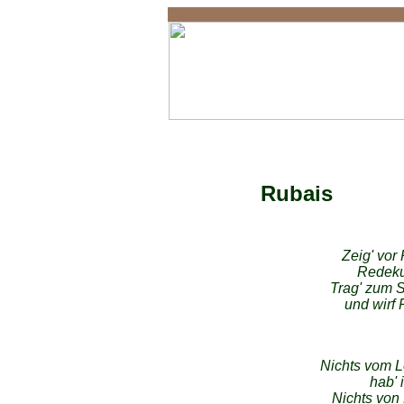
Gedichte im Islam
Rubais
Zeig' vor
Redekun
Trag' zum S
und wirf 
Nichts vom L
hab' 
Nichts von