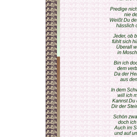
Predige nic
nie de
Weißt Du de
hässlich 
Jeder, ob 
fühlt sich 
Überall w
in Mosc
Bin ich do
dem verb
Da der He
aus dem
In dem Schw
will ich 
Kannst Du 
Dir der Ste
Schön zwar 
doch ich 
Auch im S
und auf un