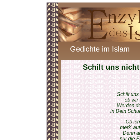
Gedichte im Islam
Schilt uns nicht
Schilt uns 
ob wir 
Werden do
in Dein Schu
Ob ich
merk' au
Denn am
nur die F