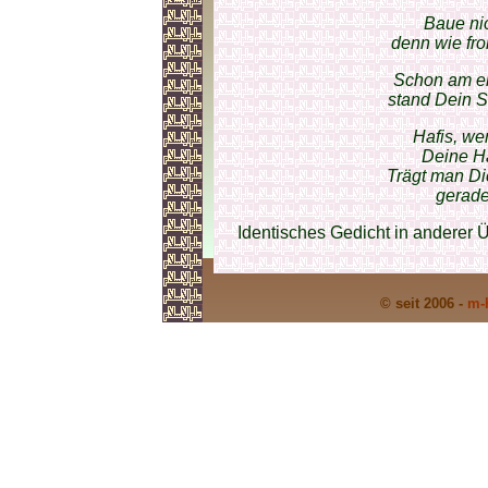
Baue ni
denn wie fr
Schon am er
stand Dein S
Hafis, we
Deine H
Trägt man D
gerade
Identisches Gedicht in anderer 
© seit 2006 -
m-