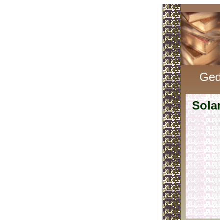
Ged
Sola