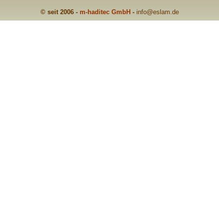
© seit 2006 -
m-haditec GmbH
-
info
@eslam.de