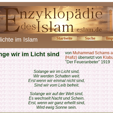
ichte im Islam
Startseite
Suche
Imp
nge wir im Licht sind
von
Muhammad Schams a
(Hafiz)
übersetzt von
Klab
"Der Feueranbeter" 1919
Solange wir im Licht sind,
Wir werden Schatten weit.
Erst wenn wir einmal nicht sind,
Sind wir vom Leib befreit.
Solange wir auf der Welt sind,
Es wechselt Nacht und Schein.
Erst, wenn wir ganz erhellt sind,
Wird ewig Sonne sein.