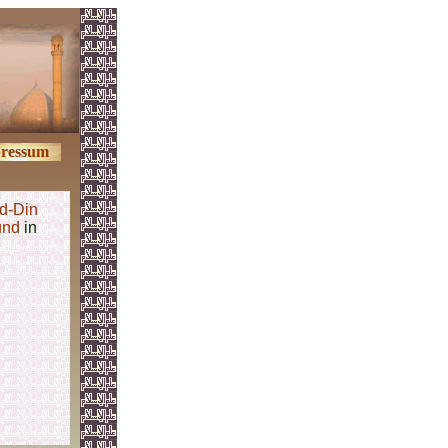
ressum
d-Din
und
in