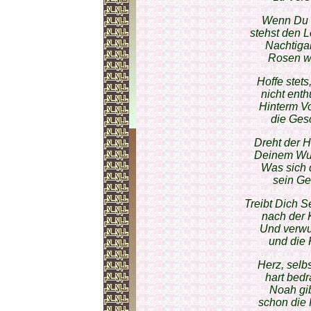
Wenn Du w
stehst den 
Nachtigal
Rosen wo
Hoffe stets
nicht enth
Hinterm V
die Gesc
Dreht der 
Deinem Wun
Was sich 
sein Get
Treibt Dich 
nach der K
Und verwu
und die K
Herz, selb
hart bedr
Noah gi
schon die R