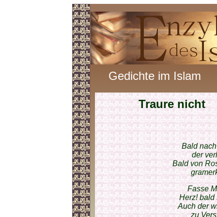
Gedichte im Islam
Traure nicht
Bald nach
der verl
Bald von Ros
gramerko
Fasse M
Herz! bald
Auch der w
zu Verst