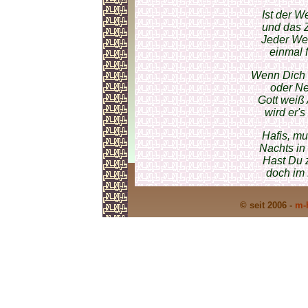
Ist der W
und das Z
Jeder We
einmal f
Wenn Dich 
oder Ne
Gott weiß
wird er's
Hafis, m
Nachts in
Hast Du 
doch im 
© seit 2006 -
m-