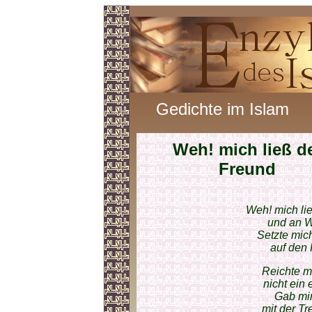
Gedichte im Islam
Weh! mich ließ d
Freund
Weh! mich li
und an W
Setzte mic
auf den 
Reichte m
nicht ein 
Gab mir
mit der T