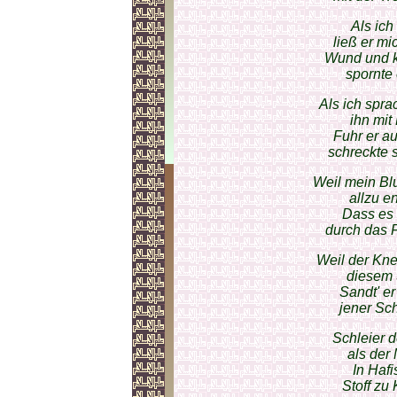
Als ich
ließ er m
Wund und k
spornte 
Als ich sprac
ihn mit 
Fuhr er a
schreckte s
Weil mein Bl
allzu e
Dass es 
durch das F
Weil der Kn
diesem 
Sandt' e
jener Sc
Schleier 
als der
In Hafi
Stoff zu