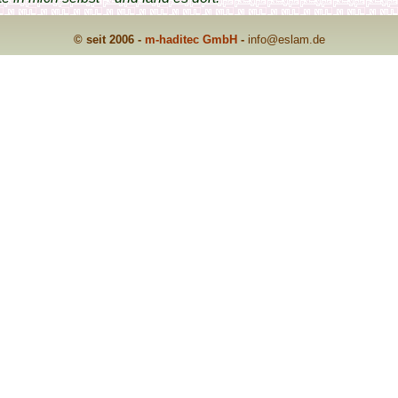
© seit 2006 -
m-haditec GmbH
-
info
@eslam.de