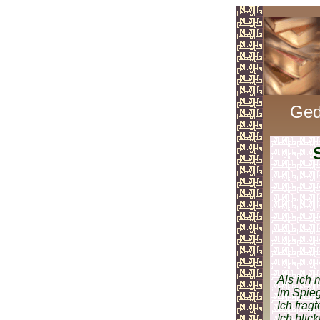
Ged
Als ich 
Im Spieg
Ich frag
Ich blic