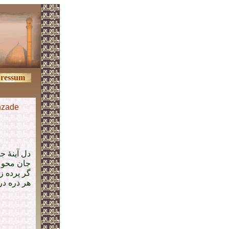
ressum
nzade
دل آینهٔ ج
جان محو ت
گر پرده 
هر ذره در