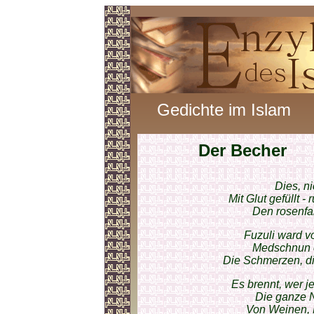
Gedichte im Islam
Der Becher
Dies, ni
Mit Glut gefüllt - 
Den rosenfa
Fuzuli ward v
Medschnun er
Die Schmerzen, die
Es brennt, wer j
Die ganze Na
Von Weinen, K