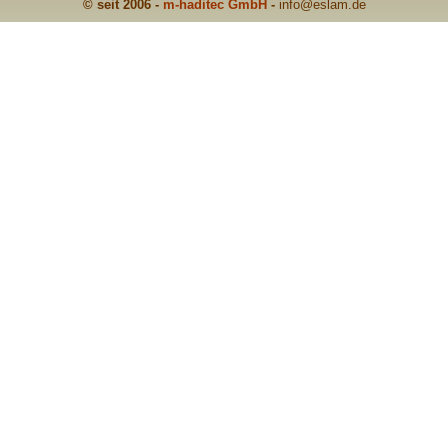
© seit 2006 -
m-haditec GmbH
-
info
@eslam.de