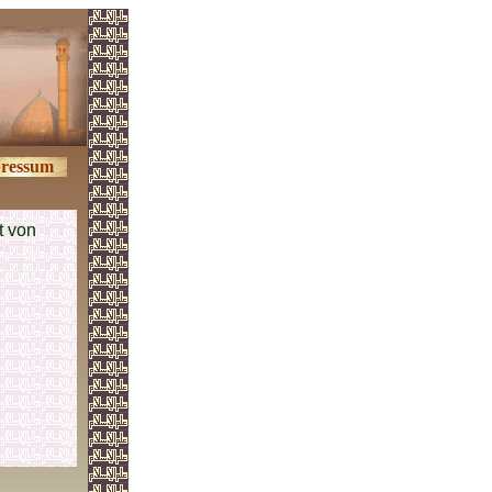
ressum
t von